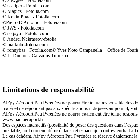
© alexgres - Fotolia.com
© scaliger - Fotolia.com
© Mapics - Fotolia.com
© Kevin Puget - Fotolia.com
©Pietro D'Antonio - Fotolia.com
© JWS - Fotolia.com
© seqoya - Fotolia.com
© Andrei Nekrassov-fotolia
© markobe-fotolia.com
© ronnybas - Fotolia.com© Yves Noto Campanella - Office de Touris
© L. Durand - Calvados Tourisme
Limitations de responsabilité
Air'py Aéroport Pau Pyrénées
ne pourra être tenue responsable des domm
matériel ne répondant pas aux spécifications indiquées au point 4, soit
Air'py Aéroport Pau Pyrénées
ne pourra également être tenue responsa
www.pau.aeroport.fr
.
Des espaces interactifs (possibilité de poser des questions dans l’espace
préalable, tout contenu déposé dans cet espace qui contreviendrait à la 
Le cas échéant,
Air'py Aéroport Pau Pyrénées
se réserve également la 