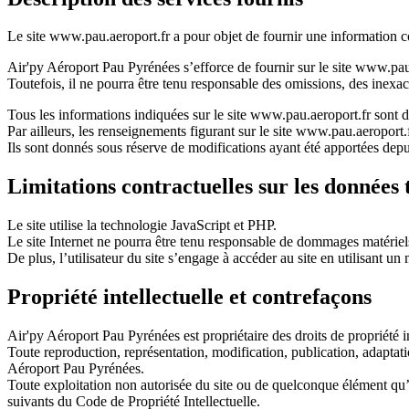
Le site
www.pau.aeroport.fr
a pour objet de fournir une information co
Air'py Aéroport Pau Pyrénées
s’efforce de fournir sur le site
www.pau.
Toutefois, il ne pourra être tenu responsable des omissions, des inexacti
Tous les informations indiquées sur le site
www.pau.aeroport.fr
sont do
Par ailleurs, les renseignements figurant sur le site
www.pau.aeroport.
Ils sont donnés sous réserve de modifications ayant été apportées depu
Limitations contractuelles sur les données
Le site utilise la technologie JavaScript et PHP.
Le site Internet ne pourra être tenu responsable de dommages matériels l
De plus, l’utilisateur du site s’engage à accéder au site en utilisant u
Propriété intellectuelle et contrefaçons
Air'py Aéroport Pau Pyrénées
est propriétaire des droits de propriété 
Toute reproduction, représentation, modification, publication, adaptatio
Aéroport Pau Pyrénées
.
Toute exploitation non autorisée du site ou de quelconque élément qu’
suivants du Code de Propriété Intellectuelle.