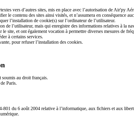
extes vers d’autres sites, mis en place avec l’autorisation de
Air'py Aér
ifier le contenu des sites ainsi visités, et n’assumera en conséquence auc
uer l’installation de cookie(s) sur l’ordinateur de l’utilisateur.
ion de l’utilisateur, mais qui enregistre des informations relatives à la na
ur le site, et ont également vocation à permettre diverses mesures de fré
der à certains services.
ante, pour refuser l’installation des cookies.
on
t soumis au droit français.
 de Paris.
801 du 6 août 2004 relative à l’informatique, aux fichiers et aux libert
numérique.