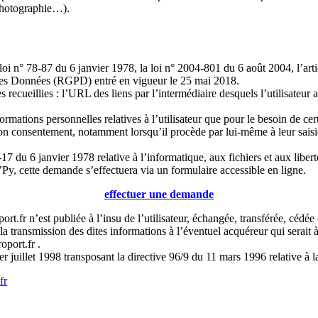
 photographie…).
oi n° 78-87 du 6 janvier 1978, la loi n° 2004-801 du 6 août 2004, l’ar
 des Données (RGPD) entré en vigueur le 25 mai 2018.
s recueillies : l’URL des liens par l’intermédiaire desquels l’utilisateur 
ormations personnelles relatives à l’utilisateur que pour le besoin de cer
 consentement, notamment lorsqu’il procède par lui-même à leur saisie. I
 du 6 janvier 1978 relative à l’informatique, aux fichiers et aux libertés
y, cette demande s’effectuera via un formulaire accessible en ligne.
effectuer une demande
ort.fr
n’est publiée à l’insu de l’utilisateur, échangée, transférée, céd
t la transmission des dites informations à l’éventuel acquéreur qui serait
oport.fr
.
er juillet 1998 transposant la directive 96/9 du 11 mars 1996 relative à 
fr