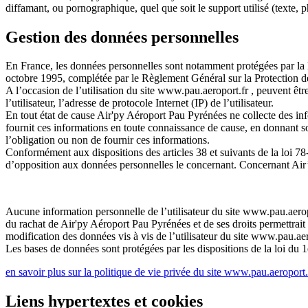
diffamant, ou pornographique, quel que soit le support utilisé (texte,
Gestion des données personnelles
En France, les données personnelles sont notamment protégées par la l
octobre 1995, complétée par le Règlement Général sur la Protection
A l’occasion de l’utilisation du site
www.pau.aeroport.fr
, peuvent être
l’utilisateur, l’adresse de protocole Internet (IP) de l’utilisateur.
En tout état de cause
Air'py Aéroport Pau Pyrénées
ne collecte des inf
fournit ces informations en toute connaissance de cause, en donnant son
l’obligation ou non de fournir ces informations.
Conformément aux dispositions des articles 38 et suivants de la loi 78-17
d’opposition aux données personnelles le concernant. Concernant Air’P
Aucune information personnelle de l’utilisateur du site
www.pau.aerop
du rachat de
Air'py Aéroport Pau Pyrénées
et de ses droits permettrai
modification des données vis à vis de l’utilisateur du site
www.pau.aer
Les bases de données sont protégées par les dispositions de la loi du 1
en savoir plus sur la politique de vie privée du site
www.pau.aeroport.
Liens hypertextes et cookies