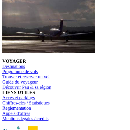
VOYAGER
Destinations
Programme de vols
Trouver et réserver un vol
Guide du voyageur
Découvrir Pau & sa région
LIENS UTILES
Accès et parkings
Chiffres-clés / Statistiques
Reglementation
Appels d'offres
Mentions légales / crédits