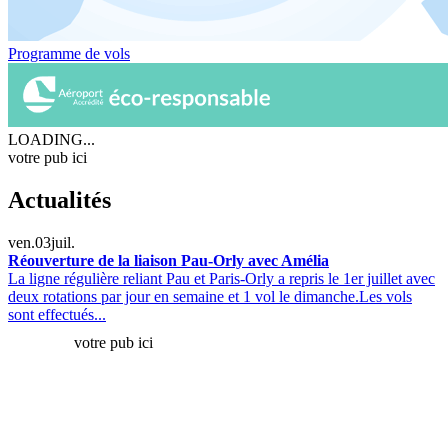
Programme de vols
LOADING...
votre pub ici
Actualités
ven.
03
juil.
Réouverture de la liaison Pau-Orly avec Amélia
La ligne régulière reliant Pau et Paris-Orly a repris le 1er juillet avec
deux rotations par jour en semaine et 1 vol le dimanche.Les vols
sont effectués...
votre pub ici